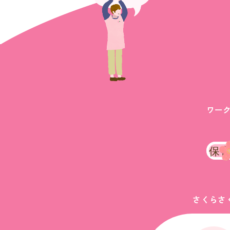
ワー
保
さくらさ