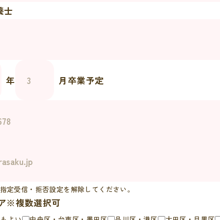
養士
年
月卒業予定
指定受信・拒否設定を解除してください。
ア※複数選択可
でもよい
中央区・台東区・墨田区
品川区・港区
大田区・目黒区