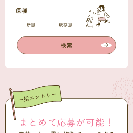
園種
新園
既存園
検索
まとめて応募が可能！