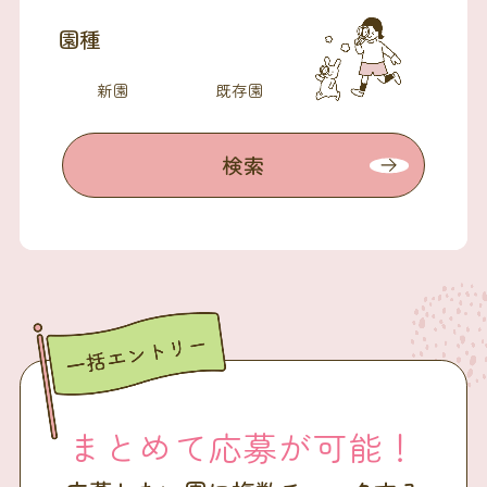
園種
新園
既存園
検索
まとめて応募が可能！