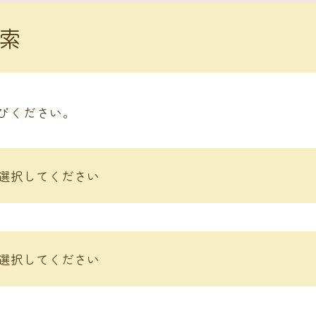
索
びください。