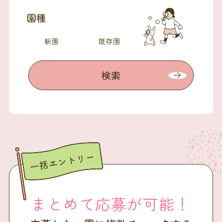
園種
新園
既存園
検索
まとめて応募が可能！