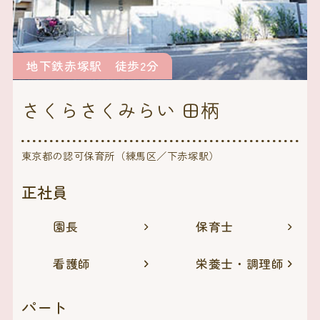
地下鉄赤塚駅 徒歩2分
さくらさくみらい 田柄
東京都の認可保育所（練馬区／下赤塚駅）
正社員
園長
保育士
看護師
栄養士・調理師
パート