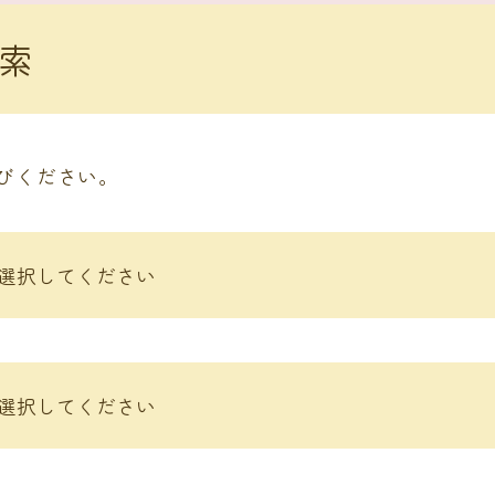
索
びください。