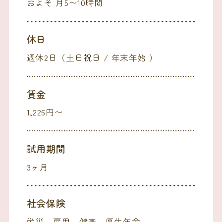
およそ 月5〜10時間
休日
週休2日（土日祝日 / 年末年始 ）
賃金
1,226円〜
試用期間
3ヶ月
社会保険
労災、雇用、健康、厚生年金