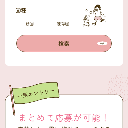
園種
新園
既存園
検索
まとめて応募が可能！