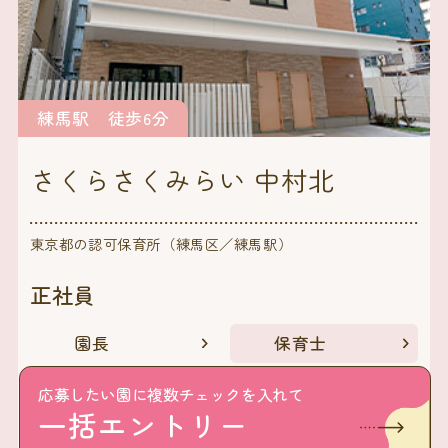
練馬駅 徒歩6分
さくらさくみらい 中村北
東京都の認可保育所（練馬区／練馬駅）
正社員
園長
保育士
看護師
栄養士・調理師
応募したい園に複数チェックを入れて
一括エントリー