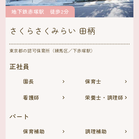
地下鉄赤塚駅 徒歩2分
さくらさくみらい 田柄
東京都の認可保育所（練馬区／下赤塚駅）
正社員
園長
保育士
看護師
栄養士・調理師
パート
保育補助
調理補助