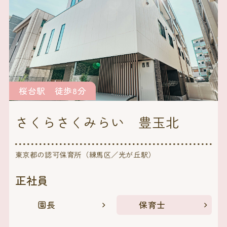
桜台駅 徒歩8分
さくらさくみらい 豊玉北
東京都の認可保育所（練馬区／光が丘駅）
正社員
園長
保育士