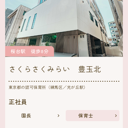
桜台駅 徒歩8分
さくらさくみらい 豊玉北
東京都の認可保育所（練馬区／光が丘駅）
正社員
園長
保育士