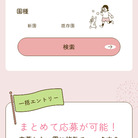
園種
新園
既存園
検索
まとめて応募が可能！