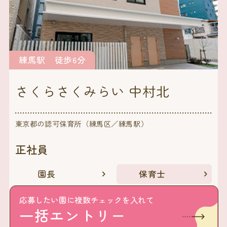
練馬駅 徒歩6分
さくらさくみらい 中村北
東京都の認可保育所（練馬区／練馬駅）
正社員
園長
保育士
看護師
栄養士・調理師
応募したい園に複数チェックを入れて
一括エントリー