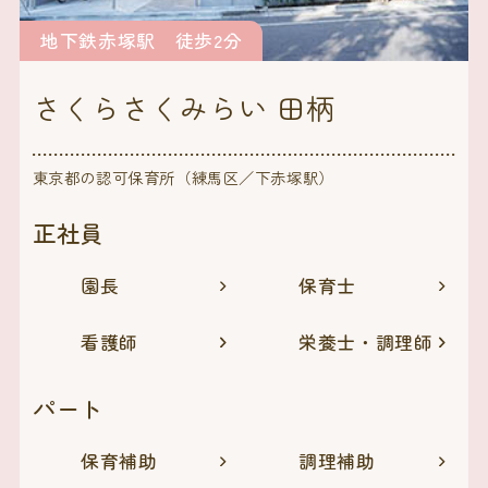
地下鉄赤塚駅 徒歩2分
さくらさくみらい 田柄
東京都の認可保育所（練馬区／下赤塚駅）
正社員
園長
保育士
看護師
栄養士・調理師
パート
保育補助
調理補助