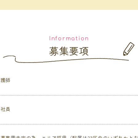
Information
募集要項
看護師
正社員
★募集園未定の為、エリア採用（配属は23区内のいずれかと