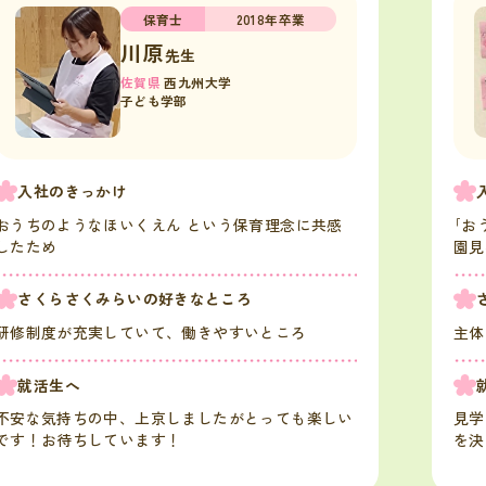
保育士
2018年卒業
川原
先生
佐賀県
西九州大学
子ども学部
入社のきっかけ
おうちのようなほいくえん という保育理念に共感
｢お
したため
園見
さくらさくみらいの好きなところ
研修制度が充実していて、働きやすいところ
主体
就活生へ
不安な気持ちの中、上京しましたがとっても楽しい
見学
です！お待ちしています！
を決