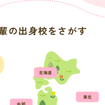
輩の出身校を
さがす
北海道
東北
中部