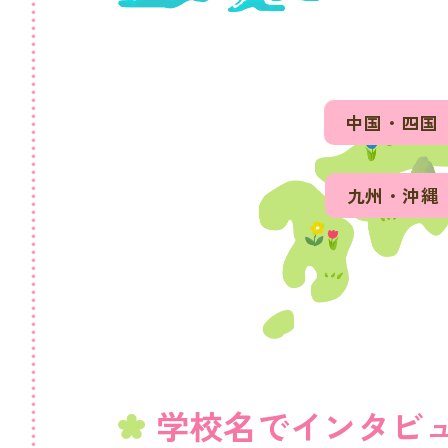
中国・
四国
九州・
沖縄
学校名で
インタビ