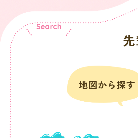
Search
先