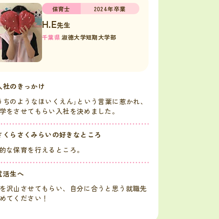
保育士
2024年卒業
H.E
先生
千葉県
淑徳大学短期大学部
入社のきっかけ
うちのようなほいくえん｣という言葉に惹かれ、
学をさせてもらい入社を決めました。
さくらさくみらいの好きなところ
的な保育を行えるところ。
就活生へ
を沢山させてもらい、自分に合うと思う就職先
めてください！